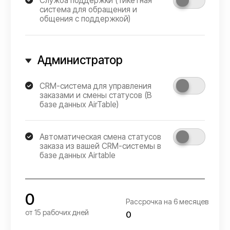
WhatsApp
migas.info@mail.ru
VC.RU
Политика
made by
конфиденциальности
Doronin