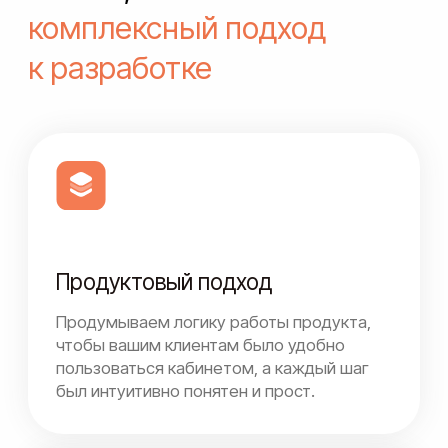
Реферальная программа (Панель
для учета рефералов и
получения вознаграждений за
приведенных клиентов)
История покупок «Standard»
(Короткая информация по
заказам)
История покупок «Pro»
(Карточки заказов + страница с
подробным описанием заказа)
Функция «Оставить отзыв»
(Возможность делиться
мнением по купленной
продукции)
Функция «Повторить заказ»
Сохранение адреса доставки +
Автоматическая подстановка
адреса в корзину
Профиль клиента +