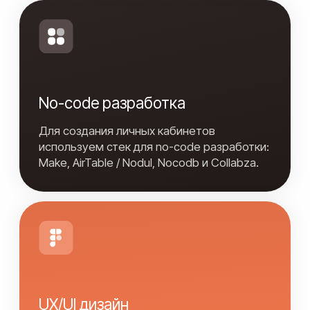
Редактирование профиля
Подарочные сертификаты
(Покупка и активация в личном
кабинете)
Служба поддержки (Тикетная
система для обращения и
общения с поддержкой)
Администратор
CRM-система для управления
заказами и смены статусов (В
базе данных AirTable)
Автоматическая смена статусов
заказа из вашей CRM-системы в
базе данных Airtable
0
Рассрочка на 6 месяцев
от 15 рабочих дней
0