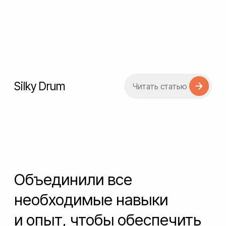
Покупатель
Вход + Регистрация
Восстановление + Изменение
пароля
Каталог товаров (в Tilda)
Каталог товаров (в AirTable)
Бонусная система «Standard»
(Начисление и списание
фиксированного % бонусов с
каждой покупки)
Бонусная система «Pro»
(Прогрессивная шкала
начисления и списания бонусов:
чем больше общая сумма
покупок = больше % кэшбека)