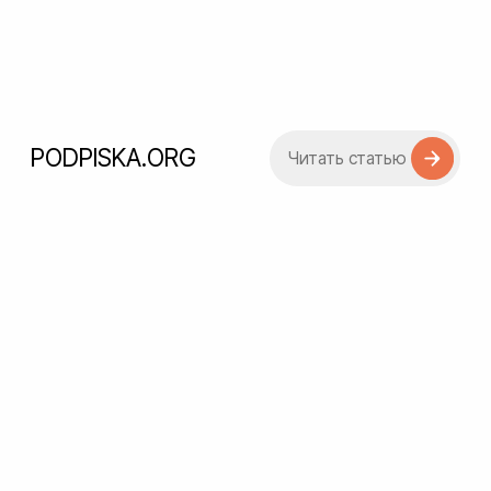
Frontend разработка
Верстка кабинетов ведется на платформе
Tilda с использованием кастомных HTML,
CSS и JS кода под ваш проект.
Функционал, который мы
внедряем позволит вывести
магазин на новый уровень.
Стоимость комплексной
разработки можно
рассчитать в калькуляторе