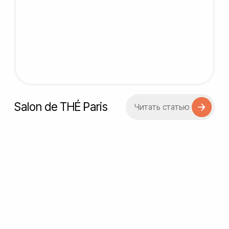
No-code разработка
Для создания личных кабинетов
используем стек для no-code разработки:
Make, AirTable / Nodul, Nocodb и Collabza.
UX/UI дизайн
Создаём уникальный дизайн
интерфейсов в Figma, делая упор
на адаптивность и сохранение
фирменного стиля вашей компании.