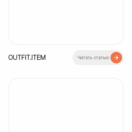
Объединили все
необходимые навыки
и опыт, чтобы обеспечить
комплексный подход
к разработке
Продуктовый подход
Продумываем логику работы продукта,
чтобы вашим клиентам было удобно
пользоваться кабинетом, а каждый шаг
был интуитивно понятен и прост.