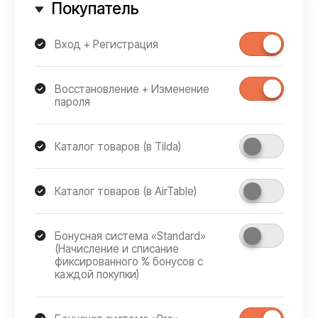
/ 04
Дизайн и разработка
Разработаем дизайн и техническую часть
платформы: вёрстку, настройку базы
данных, реализацию бизнес-логики
и интеграцию с сервисами.
/ 05
Тестирование
Протестируем каждый шаг
взаимодействия с платформой —
от форм ввода до динамических полей,
чтобы гарантировать успешный запуск.
/ 06